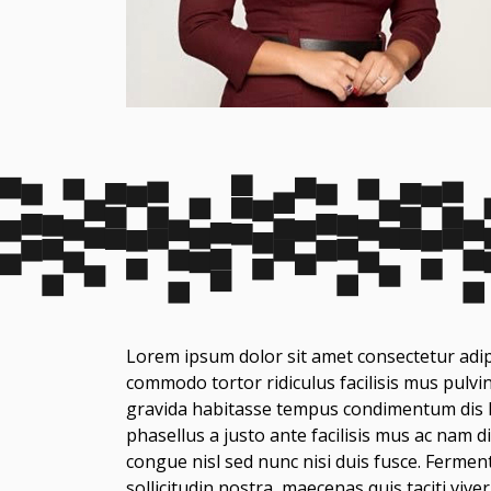
Lorem ipsum dolor sit amet consectetur adip
commodo tortor ridiculus facilisis mus pulv
gravida habitasse tempus condimentum dis la
phasellus a justo ante facilisis mus ac nam
congue nisl sed nunc nisi duis fusce. Ferme
sollicitudin nostra, maecenas quis taciti viv