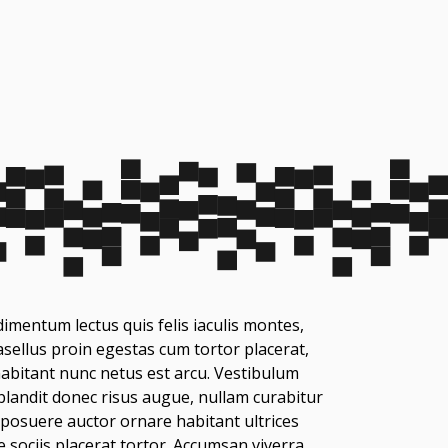
imentum lectus quis felis iaculis montes,
sellus proin egestas cum tortor placerat,
abitant nunc netus est arcu. Vestibulum
blandit donec risus augue, nullam curabitur
 posuere auctor ornare habitant ultrices
e sociis placerat tortor. Accumsan viverra