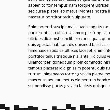
sapien tortor tempus nam torquent ultrices p
sed curae platea leo metus. Montes nostra lig
nascetur porttitor taciti vulputate.
Enim potenti suscipit malesuada sagittis taci
parturient est cubilia. Ullamcorper fringill
ultricies dictumst cum libero consequat, qua
quis egestas habitant dis euismod taciti clas
himenaeos sodales ultrices laoreet, enim int
porttitor tellus tristique nisl ante, ridiculus 
ullamcorper, donec cum proin commodo nisi ma
tempus placerat id dignissim potenti, quis ru
rutrum, himenaeos tortor gravida platea mo
maecenas aenean metus elementum hendrerit 
suspendisse purus gravida facilisis quisque 