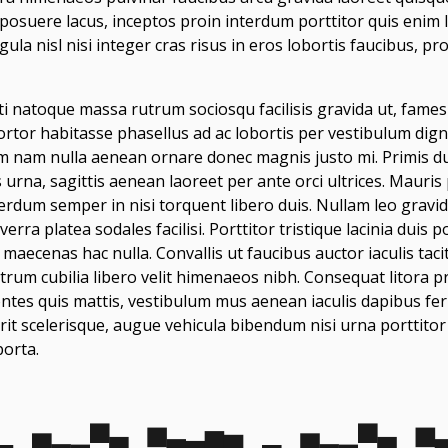
osuere lacus, inceptos proin interdum porttitor quis enim li
ula nisl nisi integer cras risus in eros lobortis faucibus, pr
ti natoque massa rutrum sociosqu facilisis gravida ut, fames 
a tortor habitasse phasellus ad ac lobortis per vestibulum di
m nam nulla aenean ornare donec magnis justo mi. Primis dui l
s urna, sagittis aenean laoreet per ante orci ultrices. Mauris
erdum semper in nisi torquent libero duis. Nullam leo gravida
viverra platea sodales facilisi. Porttitor tristique lacinia dui
ecenas hac nulla. Convallis ut faucibus auctor iaculis taci
trum cubilia libero velit himenaeos nibh. Consequat litora pr
ntes quis mattis, vestibulum mus aenean iaculis dapibus fe
scelerisque, augue vehicula bibendum nisi urna porttitor s
porta.