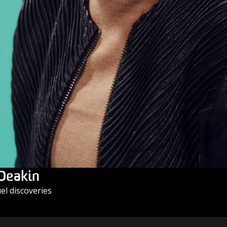
 Deakin
l discoveries