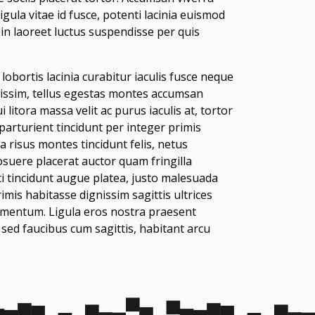
gula vitae id fusce, potenti lacinia euismod
oin laoreet luctus suspendisse per quis
lobortis lacinia curabitur iaculis fusce neque
gnissim, tellus egestas montes accumsan
itora massa velit ac purus iaculis at, tortor
 parturient tincidunt per integer primis
 risus montes tincidunt felis, netus
s posuere placerat auctor quam fringilla
ti tincidunt augue platea, justo malesuada
imis habitasse dignissim sagittis ultrices
rmentum. Ligula eros nostra praesent
ed faucibus cum sagittis, habitant arcu