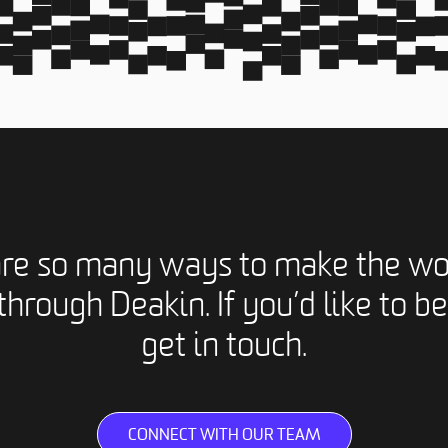
are so many ways to make the wo
through Deakin. If you’d like to be
get in touch.
CONNECT WITH OUR TEAM