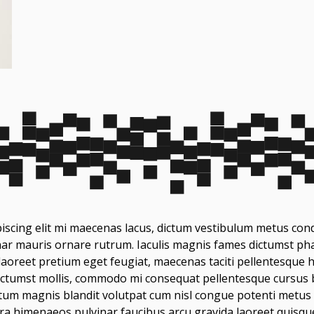
iscing elit mi maecenas lacus, dictum vestibulum metus cond
inar mauris ornare rutrum. Iaculis magnis fames dictumst pha
oreet pretium eget feugiat, maecenas taciti pellentesque h
 dictumst mollis, commodo mi consequat pellentesque cursus 
ntum magnis blandit volutpat cum nisl congue potenti metus
erra himenaeos pulvinar faucibus arcu gravida laoreet quisqu